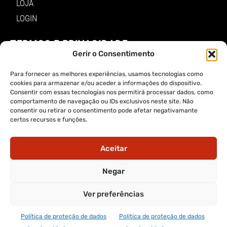
LOJA
LOGIN
TERMOS E PRIVACIDADE
Gerir o Consentimento
POLÍTICA DE PROTEÇÃO DE DADOS E DE PRIVACIDADE
Para fornecer as melhores experiências, usamos tecnologias como
TERMOS DE UTILIZADOR
cookies para armazenar e/ou aceder a informações do dispositivo.
Consentir com essas tecnologias nos permitirá processar dados, como
TERMOS E CONDIÇÕES DA COMPRA
comportamento de navegação ou IDs exclusivos neste site. Não
consentir ou retirar o consentimento pode afetar negativamante
certos recursos e funções.
APP A VOZ DE TRÁS-OS-MONTES
Aceitar
Negar
APP ALERTA TRÁS-OS-MONTES
Ver preferências
Política de proteção de dados
Política de proteção de dados