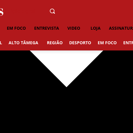
Edição digital
EM FOCO
ENTREVISTA
VIDEO
LOJA
ASSINATUR
L
ALTO TÂMEGA
REGIÃO
DESPORTO
EM FOCO
ENT