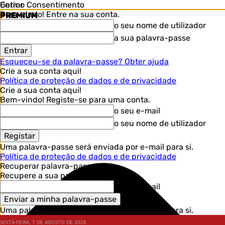
Gerir o Consentimento
Entrar
Bem-vindo! Entre na sua conta.
PREMIUM
PREMIUM
PREMIUM
PREMIUM
PREMIUM
o seu nome de utilizador
a sua palavra-passe
Esqueceu-se da palavra-passe? Obter ajuda
Crie a sua conta aqui!
Política de proteção de dados e de privacidade
Crie a sua conta aqui!
Bem-vindo! Registe-se para uma conta.
o seu e-mail
o seu nome de utilizador
Uma palavra-passe será enviada por e-mail para si.
Política de proteção de dados e de privacidade
Recuperar palavra-passe
Recupere a sua palavra-passe
o seu e-mail
Uma palavra-passe será enviada por e-mail para si.
SEXTA-FEIRA, 7 DE AGOSTO DE 2026