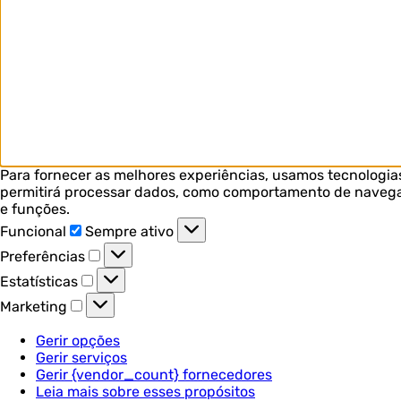
Para fornecer as melhores experiências, usamos tecnologia
permitirá processar dados, como comportamento de navegaçã
e funções.
Funcional
Funcional
Sempre ativo
Preferências
Preferências
Estatísticas
Estatísticas
Marketing
Marketing
Gerir opções
Gerir serviços
Gerir {vendor_count} fornecedores
Leia mais sobre esses propósitos