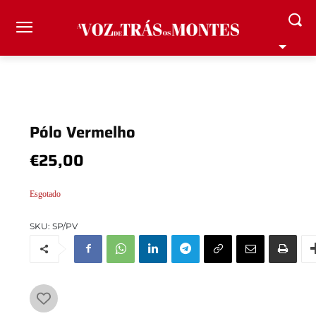
Pólo Vermelho
€
25,00
Esgotado
SKU:
SP/PV