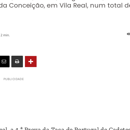
a Conceição, em Vila Real, num total d
2
min.
PUBLICIDADE
eal, a 4.ª Prova da Taça de Portugal de Cadetes