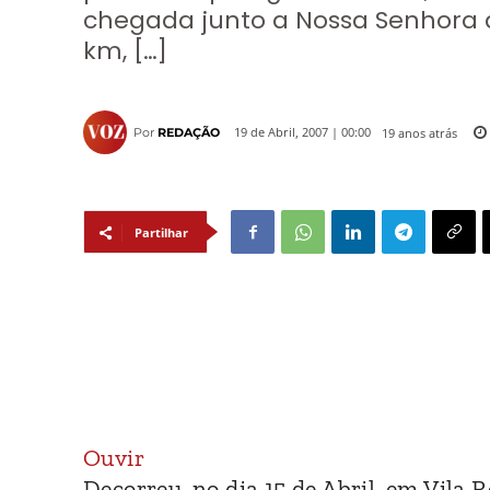
chegada junto a Nossa Senhora d
km, […]
19 anos atrás
19 de Abril, 2007 | 00:00
Por
REDAÇÃO
Partilhar
Ouvir
Decorreu, no dia 15 de Abril, em Vila R