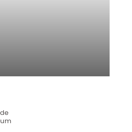
 de
 num