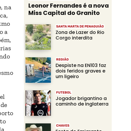
Leonor Fernandes é a nova
e, na
Miss Capital do Granito
ca,
itmo
SANTA MARTA DE PENAGUIÃO
o a
Zona de Lazer do Rio
Corgo interdita
bém,
árias
endo
REGIÃO
Despiste na EN103 faz
dois feridos graves e
mesmo
um ligeiro
FUTEBOL
el
Jogador brigantino a
caminho de Inglaterra
 de
porto
ito
CHAVES
da