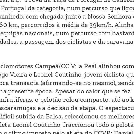
e Portugal da categoria, num percurso que ligo
nguinhedo, com chegada junto a Nossa Senhora
e 60 km, percorridos à média de 39km/h. Alinh
17 equipas nacionais, num percurso com bastan
idades, a passagem dos ciclistas e da caravana
iclomotores Campeã/CC Vila Real alinhou com
ogo Vieira e Leonel Coutinho, jovem ciclista qu
época transacta (afirmando-se no mesmo), sen
na presente época. Apesar do calor que se fez
infrutíferas, o pelotão rolou compacto, até ao
escaramuças e a decisão da etapa. O espectacu
ifícil subida da Balsa, seleccionou os melhore
tleta Leonel Coutinho, fraccionou todo o pelotã
m o ritmo imposto pelo atleta do CCVR: Daniel