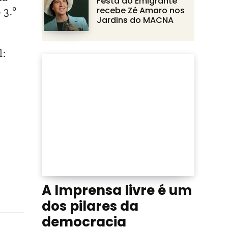
Festa do Emigrante
 3.º
recebe Zé Amaro nos
Jardins do MACNA
l:
A Imprensa livre é um
dos pilares da
democracia