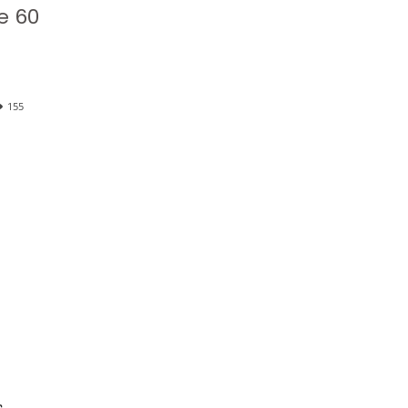
e 60
155
,