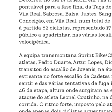
pontuável para a fase final da Taça d
Vila Real, Sabrosa, Balsa, Justes, Sa
Conceição, em Vila Real, num total d
à partida 82 ciclistas, representado 
público a apadrinhar, nas várias local
velocipédica.
A equipa transmontana Sprint Bike/C
atletas, Pedro Duarte, Artur Lopes, Di
transitou do escalão de Juvenis, na 
estreante no forte escalão de Cadetes 
sentir e das várias tentativas de fuga 
46 da etapa, altura onde surgiram as 
ataque do atleta Leonel Coutinho, na d
corrida. O ritmo forte, imposto pelo a
onde apenas dois ciclistas aguentara