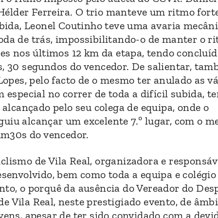
e Hélder Ferreira. O trio manteve um ritmo fort
subida, Leonel Coutinho teve uma avaria mecâni
oda de trás, impossibilitando-o de manter o r
les nos últimos 12 km da etapa, tendo concluíd
s, 30 segundos do vencedor. De salientar, tam
 Lopes, pelo facto de o mesmo ter anulado as v
 especial no correr de toda a difícil subida, t
o alcançado pelo seu colega de equipa, onde o
guiu alcançar um excelente 7.º lugar, com o 
 1m30s do vencedor.
clismo de Vila Real, organizadora e responsáv
desenvolvido, bem como toda a equipa e colégio
anto, o porquê da ausência do Vereador do Des
e Vila Real, neste prestigiado evento, de âmb
ovens, apesar de ter sido convidado com a devi