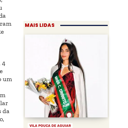
u
 da
aram
MAIS LIDAS
te
 4
e
do um
 km
lar
s da
o,
VILA POUCA DE AGUIAR