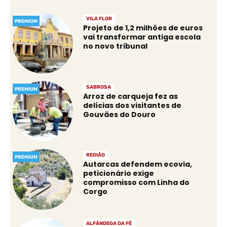
VILA FLOR
PREMIUM
Projeto de 1,2 milhões de euros
vai transformar antiga escola
no novo tribunal
SABROSA
PREMIUM
Arroz de carqueja fez as
delícias dos visitantes de
Gouvães do Douro
REGIÃO
PREMIUM
Autarcas defendem ecovia,
peticionário exige
compromisso com Linha do
Corgo
ALFÂNDEGA DA FÉ