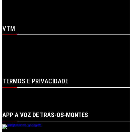
X
WhatsApp
Youtube
VTM
SOBRE NÓS
CONTACTOS
FICHA TÉCNICA
ESTATUTO EDITORIAL
PUBLICIDADE
LOJA
LOGIN
TERMOS E PRIVACIDADE
POLÍTICA DE PROTEÇÃO DE DADOS E DE PRIVACIDADE
TERMOS DE UTILIZADOR
TERMOS E CONDIÇÕES DA COMPRA
APP A VOZ DE TRÁS-OS-MONTES