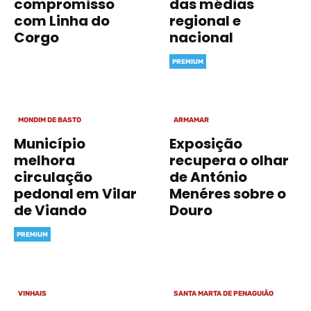
compromisso
das médias
com Linha do
regional e
Corgo
nacional
PREMIUM
MONDIM DE BASTO
ARMAMAR
Município
Exposição
melhora
recupera o olhar
circulação
de António
pedonal em Vilar
Menéres sobre o
de Viando
Douro
PREMIUM
VINHAIS
SANTA MARTA DE PENAGUIÃO