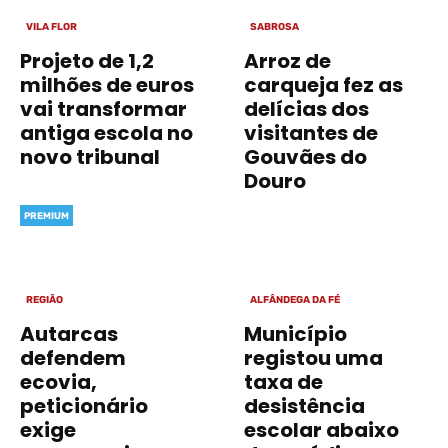
VILA FLOR
SABROSA
Projeto de 1,2
Arroz de
milhões de euros
carqueja fez as
vai transformar
delícias dos
antiga escola no
visitantes de
novo tribunal
Gouvães do
Douro
PREMIUM
REGIÃO
ALFÂNDEGA DA FÉ
Autarcas
Município
defendem
registou uma
ecovia,
taxa de
peticionário
desistência
exige
escolar abaixo