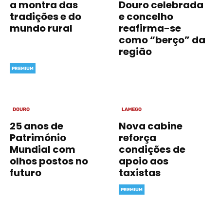
a montra das
Douro celebrada
tradições e do
e concelho
mundo rural
reafirma-se
como “berço” da
região
PREMIUM
DOURO
LAMEGO
25 anos de
Nova cabine
Património
reforça
Mundial com
condições de
olhos postos no
apoio aos
futuro
taxistas
PREMIUM