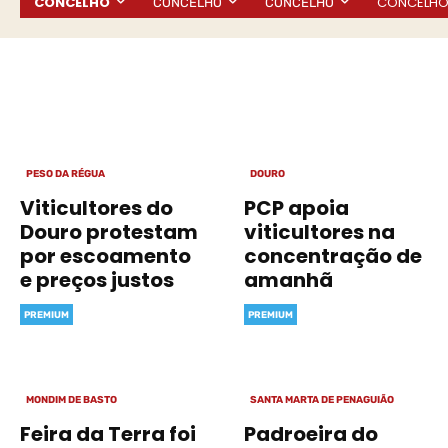
CONCELHO
CONCELH
CONCELHO
CONCELHO
PESO DA RÉGUA
DOURO
Viticultores do
PCP apoia
Douro protestam
viticultores na
por escoamento
concentração de
e preços justos
amanhã
PREMIUM
PREMIUM
MONDIM DE BASTO
SANTA MARTA DE PENAGUIÃO
Feira da Terra foi
Padroeira do