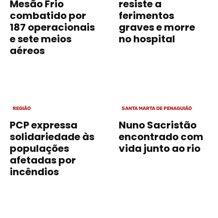
Mesão Frio
resiste a
combatido por
ferimentos
187 operacionais
graves e morre
e sete meios
no hospital
aéreos
REGIÃO
SANTA MARTA DE PENAGUIÃO
PCP expressa
Nuno Sacristão
solidariedade às
encontrado com
populações
vida junto ao rio
afetadas por
incêndios