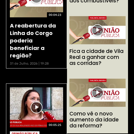
dos combustíveis?
00:04:23
A reabertura da
Linha do Corgo
poderia
beneficiar a
Fica a cidade de Vila
região?
Real a ganhar com
as corridas?
31 de Julho, 2026 | 19:28
Como vê o novo
aumento da idade
da reforma?
00:05:25
OPINIÃO PÚBLICA