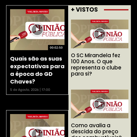
+ VISTOS
00:02:50
O SC Mirandela fez
Quais são as suas
100 Anos. O que
expectativas para
representa o clube
a época do GD
para si?
Chaves?
5 de Agosto, 2026 | 17:00
Como avalia a
descida do preço