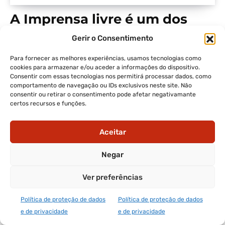
A Imprensa livre é um dos
pilares da democracia
Gerir o Consentimento
23 de Setembro, 2021 | 10:16
Para fornecer as melhores experiências, usamos tecnologias como
Nota da Administração do Jornal A Voz de Trás-os-Montes
cookies para armazenar e/ou aceder a informações do dispositivo.
Consentir com essas tecnologias nos permitirá processar dados, como
comportamento de navegação ou IDs exclusivos neste site. Não
consentir ou retirar o consentimento pode afetar negativamante
certos recursos e funções.
Aceitar
Negar
Ver preferências
Política de proteção de dados
Política de proteção de dados
e de privacidade
e de privacidade