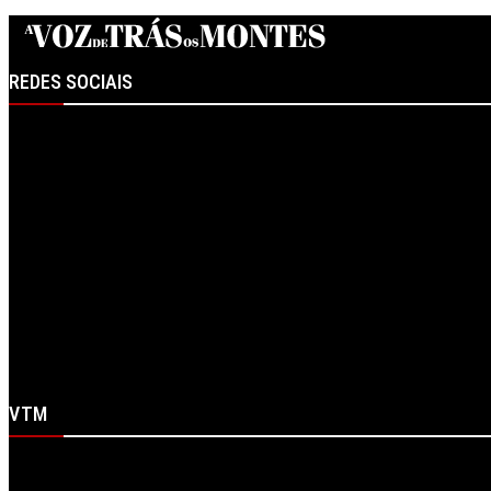
REDES SOCIAIS
Facebook
Instagram
Linkedin
RSS
Spotify
Telegram
X
WhatsApp
Youtube
VTM
Sobre Nós