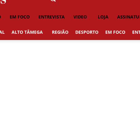
O
EM FOCO
ENTREVISTA
VIDEO
LOJA
ASSINATU
AL
ALTO TÂMEGA
REGIÃO
DESPORTO
EM FOCO
ENT