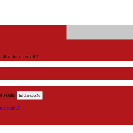
Obrigatório
tilizador ou email
*
brigatório
r sessão
Iniciar sessão
sua senha?