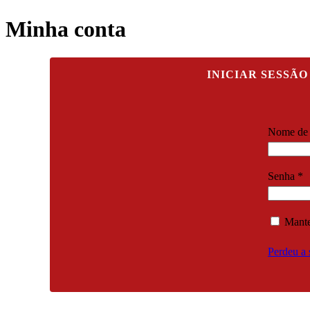
Minha conta
INICIAR SESSÃO
Nome de u
O
Senha
*
Mante
Perdeu a 