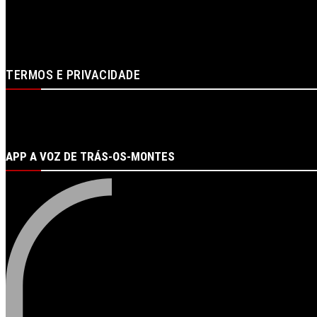
Contactos
Ficha Técnica
Estatuto Editorial
Publicidade
Loja
Login
TERMOS E PRIVACIDADE
Política de proteção de dados e de privacidade
Termos de Utilizador
Termos e Condições da Compra
APP A VOZ DE TRÁS-OS-MONTES