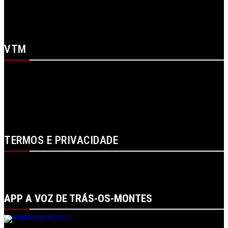
X
WhatsApp
Youtube
VTM
SOBRE NÓS
CONTACTOS
FICHA TÉCNICA
ESTATUTO EDITORIAL
PUBLICIDADE
LOJA
LOGIN
TERMOS E PRIVACIDADE
POLÍTICA DE PROTEÇÃO DE DADOS E DE PRIVACIDADE
TERMOS DE UTILIZADOR
TERMOS E CONDIÇÕES DA COMPRA
APP A VOZ DE TRÁS-OS-MONTES