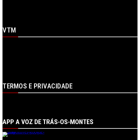
X
WhatsApp
Youtube
VTM
SOBRE NÓS
CONTACTOS
FICHA TÉCNICA
ESTATUTO EDITORIAL
PUBLICIDADE
LOJA
LOGIN
TERMOS E PRIVACIDADE
POLÍTICA DE PROTEÇÃO DE DADOS E DE PRIVACIDADE
TERMOS DE UTILIZADOR
TERMOS E CONDIÇÕES DA COMPRA
APP A VOZ DE TRÁS-OS-MONTES