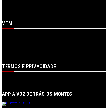
X
WhatsApp
Youtube
VTM
SOBRE NÓS
CONTACTOS
FICHA TÉCNICA
ESTATUTO EDITORIAL
PUBLICIDADE
LOJA
LOGIN
TERMOS E PRIVACIDADE
POLÍTICA DE PROTEÇÃO DE DADOS E DE PRIVACIDADE
TERMOS DE UTILIZADOR
TERMOS E CONDIÇÕES DA COMPRA
APP A VOZ DE TRÁS-OS-MONTES