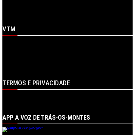
X
WhatsApp
Youtube
VTM
SOBRE NÓS
CONTACTOS
FICHA TÉCNICA
ESTATUTO EDITORIAL
PUBLICIDADE
LOJA
LOGIN
TERMOS E PRIVACIDADE
POLÍTICA DE PROTEÇÃO DE DADOS E DE PRIVACIDADE
TERMOS DE UTILIZADOR
TERMOS E CONDIÇÕES DA COMPRA
APP A VOZ DE TRÁS-OS-MONTES