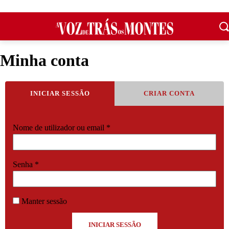
Minha conta
INICIAR SESSÃO
CRIAR CONTA
Obrigatório
Nome de utilizador ou email
*
Obrigatório
Senha
*
Manter sessão
INICIAR SESSÃO