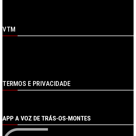
X
WhatsApp
Youtube
VTM
SOBRE NÓS
CONTACTOS
FICHA TÉCNICA
ESTATUTO EDITORIAL
PUBLICIDADE
LOJA
LOGIN
TERMOS E PRIVACIDADE
POLÍTICA DE PROTEÇÃO DE DADOS E DE PRIVACIDADE
TERMOS DE UTILIZADOR
TERMOS E CONDIÇÕES DA COMPRA
APP A VOZ DE TRÁS-OS-MONTES