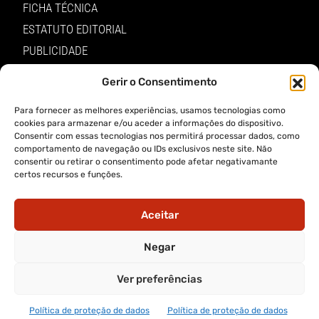
FICHA TÉCNICA
ESTATUTO EDITORIAL
PUBLICIDADE
LOJA
Gerir o Consentimento
LOGIN
Para fornecer as melhores experiências, usamos tecnologias como
cookies para armazenar e/ou aceder a informações do dispositivo.
TERMOS E PRIVACIDADE
Consentir com essas tecnologias nos permitirá processar dados, como
comportamento de navegação ou IDs exclusivos neste site. Não
consentir ou retirar o consentimento pode afetar negativamante
POLÍTICA DE PROTEÇÃO DE DADOS E DE PRIVACIDADE
certos recursos e funções.
TERMOS DE UTILIZADOR
TERMOS E CONDIÇÕES DA COMPRA
Aceitar
APP A VOZ DE TRÁS-OS-MONTES
Negar
Ver preferências
APP ALERTA TRÁS-OS-MONTES
Política de proteção de dados
Política de proteção de dados