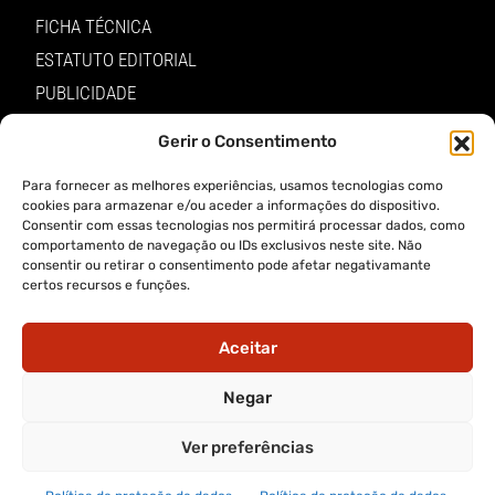
FICHA TÉCNICA
ESTATUTO EDITORIAL
PUBLICIDADE
LOJA
Gerir o Consentimento
LOGIN
Para fornecer as melhores experiências, usamos tecnologias como
cookies para armazenar e/ou aceder a informações do dispositivo.
TERMOS E PRIVACIDADE
Consentir com essas tecnologias nos permitirá processar dados, como
comportamento de navegação ou IDs exclusivos neste site. Não
consentir ou retirar o consentimento pode afetar negativamante
POLÍTICA DE PROTEÇÃO DE DADOS E DE PRIVACIDADE
certos recursos e funções.
TERMOS DE UTILIZADOR
TERMOS E CONDIÇÕES DA COMPRA
Aceitar
APP A VOZ DE TRÁS-OS-MONTES
Negar
Ver preferências
APP ALERTA TRÁS-OS-MONTES