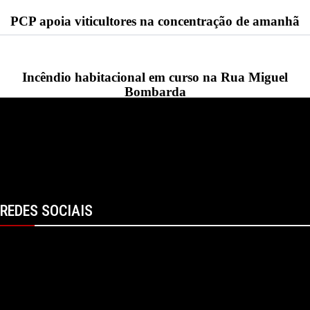
PCP apoia viticultores na concentração de amanhã
Incêndio habitacional em curso na Rua Miguel
Bombarda
DGS recomenda cuidados para observação do eclipse
solar
REDES SOCIAIS
Facebook
Instagram
Linkedin
RSS