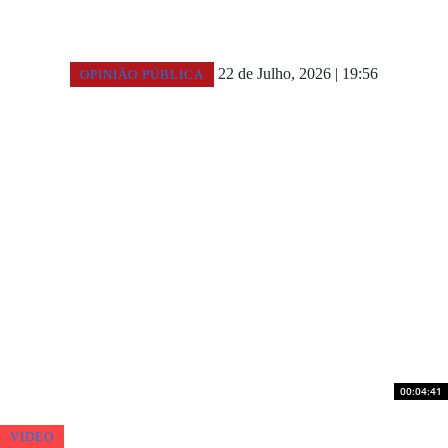
SERÁ QUE OS VILA-REALENSES VÃO DE FÉRIAS,
ESTE VERÃO?
22 de Julho, 2026 | 19:56
OPINIÃO PÚBLICA
00:04:41
VIDEO