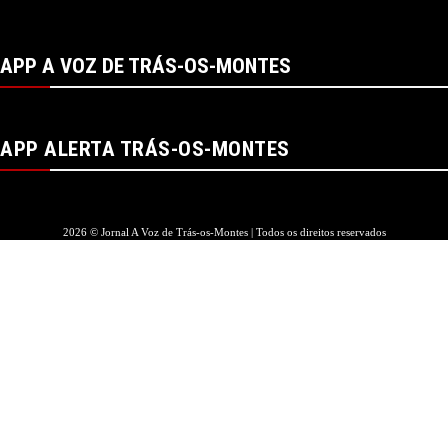
TERMOS DE UTILIZADOR
TERMOS E CONDIÇÕES DA COMPRA
APP A VOZ DE TRÁS-OS-MONTES
APP ALERTA TRÁS-OS-MONTES
2026 © Jornal A Voz de Trás-os-Montes | Todos os direitos reservados