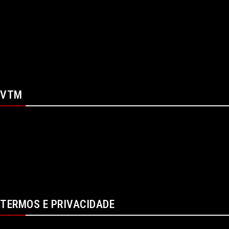
Spotify
Telegram
X
WhatsApp
Youtube
VTM
SOBRE NÓS
CONTACTOS
FICHA TÉCNICA
ESTATUTO EDITORIAL
PUBLICIDADE
LOJA
LOGIN
TERMOS E PRIVACIDADE
POLÍTICA DE PROTEÇÃO DE DADOS E DE PRIVACIDADE