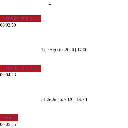
FOTOGRAFIA
OPINIÃO PÚBLICA
00:02:50
QUAIS SÃO AS SUAS EXPECTATIVAS PARA A
ÉPOCA DO GD CHAVES?
5 de Agosto, 2026 | 17:00
OPINIÃO PÚBLICA
00:04:23
A REABERTURA DA LINHA DO CORGO PODERIA
BENEFICIAR A REGIÃO?
31 de Julho, 2026 | 19:28
VIDEO
00:05:25