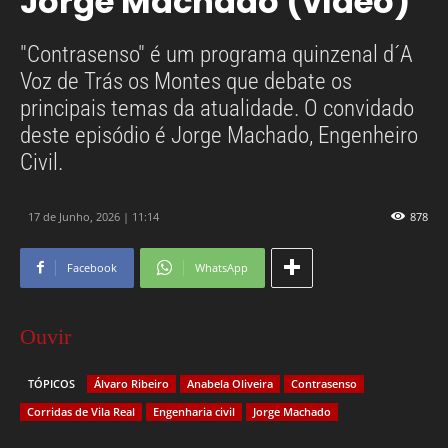
Jorge Machado (vídeo)
"Contrasenso" é um programa quinzenal d´A
Voz de Trás os Montes que debate os
principais temas da atualidade. O convidado
deste episódio é Jorge Machado, Engenheiro
Civil.
17 de Junho, 2026 | 11:14
878
Facebook
WhatsApp
Ouvir
TÓPICOS
Álvaro Ribeiro
Anabela Oliveira
Contrasenso
Corridas de Vila Real
Engenharia civil
Jorge Machado