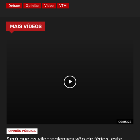
Debate
Opinião
Vídeo
VTM
MAIS VÍDEOS
00:05:25
OPINIÃO PÚBLICA
Será que os vila-realenses vão de férias, este