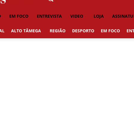
O
EM FOCO
ENTREVISTA
VIDEO
LOJA
ASSINATU
AL
ALTO TÂMEGA
REGIÃO
DESPORTO
EM FOCO
ENT