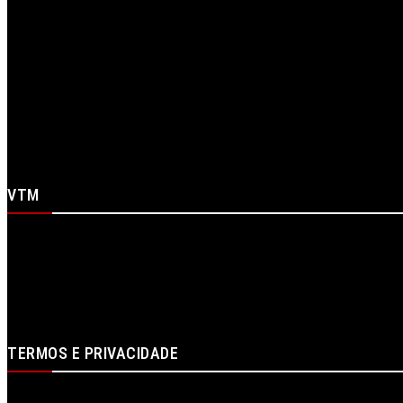
Linkedin
RSS
Spotify
Telegram
X
WhatsApp
Youtube
VTM
Sobre Nós
Contactos
Ficha Técnica
Estatuto Editorial
Publicidade
Loja
Login
TERMOS E PRIVACIDADE
Política de proteção de dados e de privacidade