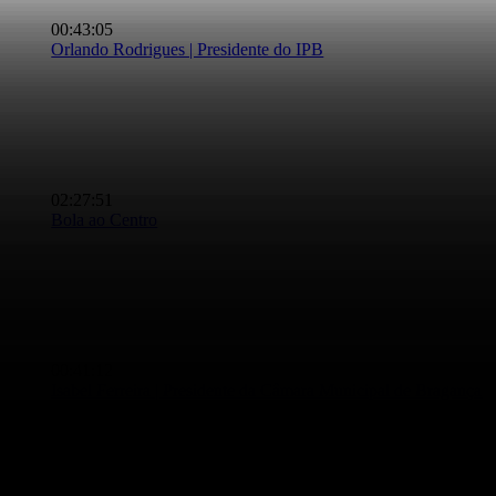
00:43:05
Orlando Rodrigues | Presidente do IPB
Grande Entrevista – Orlando Rodrigues
02:27:51
Bola ao Centro
Bola ao Centro – Hugo Letra
00:41:12
Isabel Ferreira | Presidente da Câmara Municipal de Bragança
Grande Entrevista – Isabel Ferreira