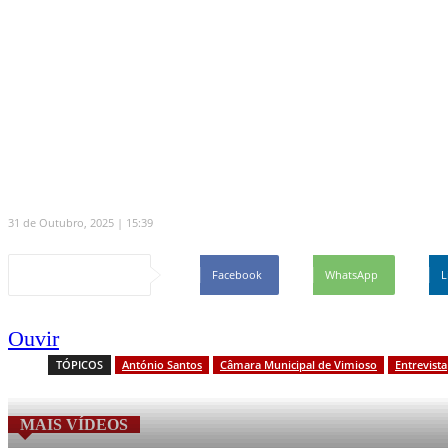
Grande Entrevista – António S
António Santos exerceu, no último ano, o cargo d
Nestas eleições autárquicas foi eleito com 52,98%
31 de Outubro, 2025 | 15:39
Partilhar
Facebook
WhatsApp
L
Ouvir
TÓPICOS
António Santos
Câmara Municipal de Vimioso
Entrevista
MAIS VÍDEOS