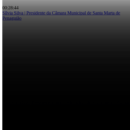
00:28:44
Sílvia Silva | Presidente da Câmara Municipal de Santa Marta de
Penaguião
Grande Entrevista – Sílvia Silva
00:32:27
Ana Rita Dias | Presidente Câmara Municipal de Vila Pouca d Aguiar
Grande entrevista – Ana Rita Dias