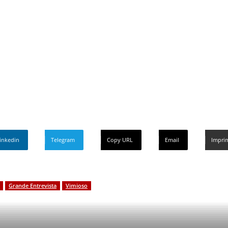
antos
e presidente da Câmara de Vimioso, em regime de s
 dos votos e diz querer ser "o presidente do povo"
inkedin
Telegram
Copy URL
Email
Imprim
Grande Entrevista
Vimioso