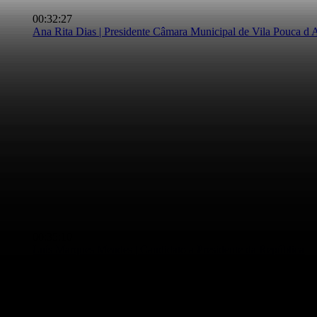
00:32:27
Ana Rita Dias | Presidente Câmara Municipal de Vila Pouca d 
Grande entrevista – Ana Rita Dias
00:35:10
Luís Marques Mendes | Candidato a Presidente da República
“Se não fosse a UTAD, Vila Real não seria a cidade que é hoje