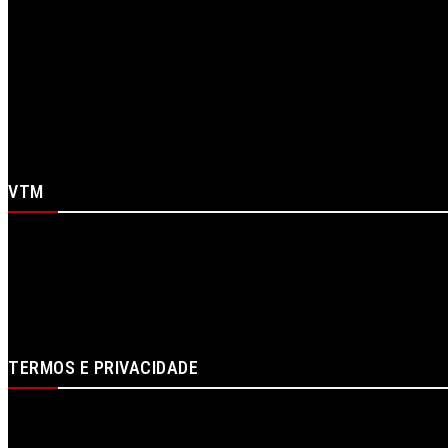
RSS
Spotify
Telegram
X
WhatsApp
Youtube
VTM
Sobre Nós
Contactos
Ficha Técnica
Estatuto Editorial
Publicidade
Loja
Login
TERMOS E PRIVACIDADE
Política de proteção de dados e de privacidade
Termos de Utilizador
Termos e Condições da Compra