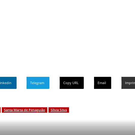
a
foi a primeira mulher eleita presidente da Câmara
 uma responsabilidade em cima de mim"
inkedin
Telegram
Copy URL
Email
Imprim
Santa Marta de Penaguião
Sílvia Silva