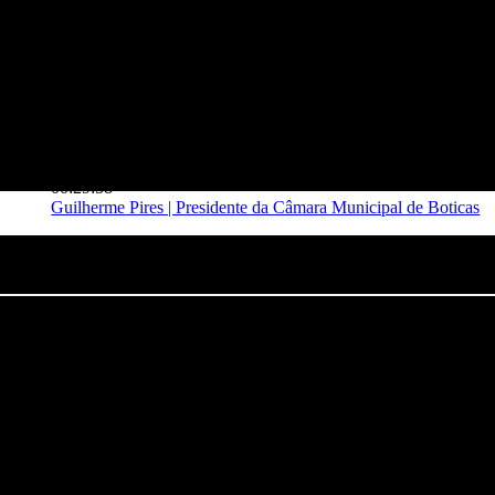
00:29:58
Guilherme Pires | Presidente da Câmara Municipal de Boticas
Grande Entrevista – Guilherme Pires