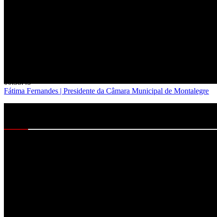
02:51:37
Debate Autárquicas 2025 – Santa Marta de Penaguião
00:38:45
Fátima Fernandes | Presidente da Câmara Municipal de Montalegre
Grande Entrevista – Fátima Fernandes
00:52:08
Rui Paredes | Presidente Casa do Douro
Rui Paredes: “Precisamos de uma Casa do Douro forte, que sirva os
viticultores”
Facebook
Instagram
Linkedin