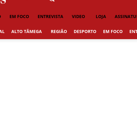
O
EM FOCO
ENTREVISTA
VIDEO
LOJA
ASSINATU
AL
ALTO TÂMEGA
REGIÃO
DESPORTO
EM FOCO
ENT