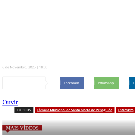
Grande Entrevista – Sílvia Silv
Eleita com cerca de 59% dos votos, Sílvia Silva 
entrevista à VTM, a autarca assume que "tenho
6 de Novembro, 2025 | 18:33
Partilhar
Facebook
WhatsApp
L
Ouvir
TÓPICOS
Câmara Municipal de Santa Marta de Penaguião
Entrevista
MAIS VÍDEOS