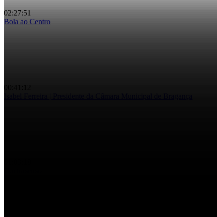
02:27:51
Bola ao Centro
Bola ao Centro – Hugo Letra
00:41:12
Isabel Ferreira | Presidente da Câmara Municipal de Bragança
Grande Entrevista – Isabel Ferreira
01:03:18
Contrasenso
Contrasenso – Ep. 68 – João Gonçalves