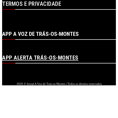
TERMOS E PRIVACIDADE
POLÍTICA DE PROTEÇÃO DE DADOS E DE PRIVACIDADE
TERMOS DE UTILIZADOR
TERMOS E CONDIÇÕES DA COMPRA
APP A VOZ DE TRÁS-OS-MONTES
APP ALERTA TRÁS-OS-MONTES
2026 © Jornal A Voz de Trás-os-Montes | Todos os direitos reservados