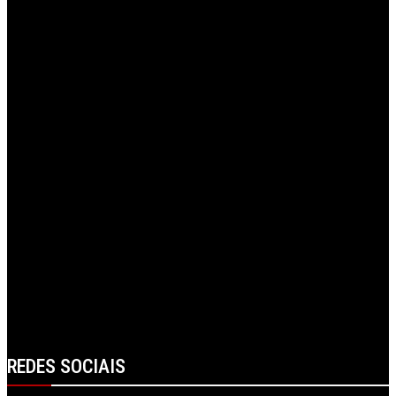
00:04:16
Opinião Pública
Preparativos para o Natal
00:02:47
Alijó recebeu cerimónia de Juramento de Bandeira
Flavius Challenge OCR | Opinião dos participantes e público
REDES SOCIAIS