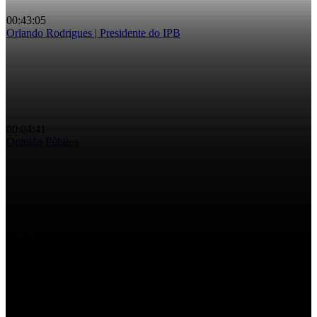
00:43:05
Orlando Rodrigues | Presidente do IPB
Grande Entrevista – Orlando Rodrigues
00:04:41
Opinião Pública
Que expectativas tem para a edição de 2025 da Feira dos Santos?
00:04:04
Opinião Pública
Impacto do aumento do preço dos combustíveis