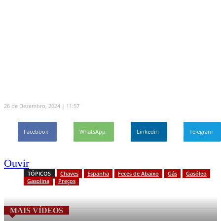
gás em Espanha
A VTM foi à rua questionar os flavienses se
optam e compensa comprar gás no país
vizinho, onde os preços podem fazer uma
diferença de 50%.
26 de Dezembro, 2024 | 11:57
258
Facebook
WhatsApp
Linkedin
Telegram
Ouvir
TÓPICOS
Chaves
Espanha
Feces de Abaixo
Gás
Gasóleo
Gasolina
Preços
MAIS VÍDEOS