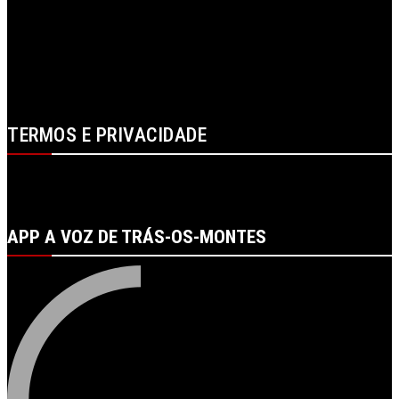
SOBRE NÓS
CONTACTOS
FICHA TÉCNICA
ESTATUTO EDITORIAL
PUBLICIDADE
LOJA
LOGIN
TERMOS E PRIVACIDADE
POLÍTICA DE PROTEÇÃO DE DADOS E DE PRIVACIDADE
TERMOS DE UTILIZADOR
TERMOS E CONDIÇÕES DA COMPRA
APP A VOZ DE TRÁS-OS-MONTES