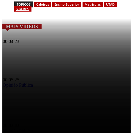
TÓPICOS
Caloiros
Ensino Superior
Matrículas
UTAD
Vila Real
MAIS VÍDEOS
00:04:23
A reabertura da Linha do Corgo poderia beneficiar a região?
00:05:25
Opinião Pública
Será que os vila-realenses vão de férias, este verão?
00:03:42
Opinião Pública