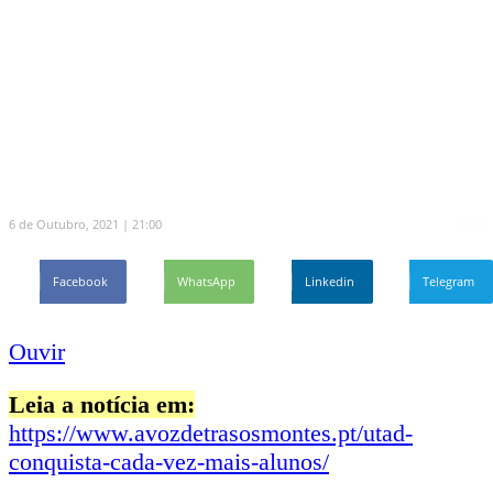
Vêm de vários pontos do país, ilhas incluídas, e
até do estrangeiro. Os novos alunos da UTAD
chegam a Vila Real cheios de sonhos e com
grandes expectativas para a aventura que agora
começa.
6 de Outubro, 2021 | 21:00
4837
Facebook
WhatsApp
Linkedin
Telegram
Ouvir
Leia a notícia em:
https://www.avozdetrasosmontes.pt/utad-
conquista-cada-vez-mais-alunos/