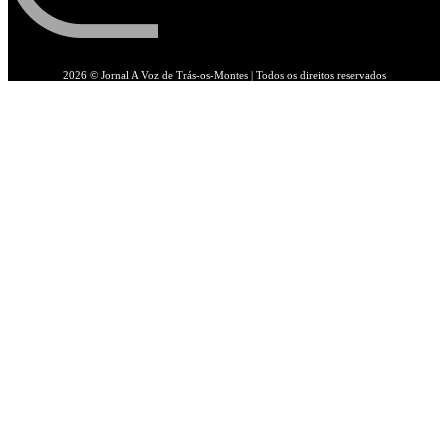
2026 © Jornal A Voz de Trás-os-Montes | Todos os direitos reservados