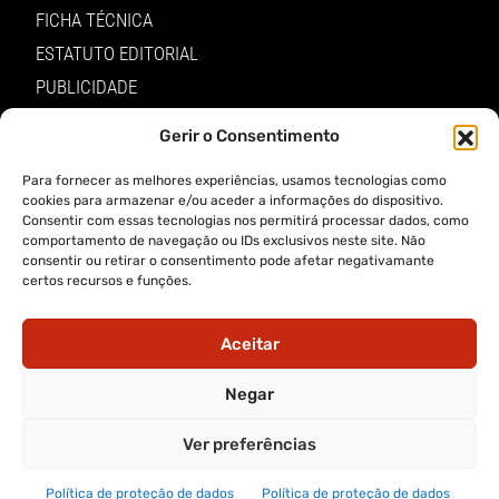
FICHA TÉCNICA
ESTATUTO EDITORIAL
PUBLICIDADE
LOJA
Gerir o Consentimento
LOGIN
Para fornecer as melhores experiências, usamos tecnologias como
cookies para armazenar e/ou aceder a informações do dispositivo.
TERMOS E PRIVACIDADE
Consentir com essas tecnologias nos permitirá processar dados, como
comportamento de navegação ou IDs exclusivos neste site. Não
consentir ou retirar o consentimento pode afetar negativamante
POLÍTICA DE PROTEÇÃO DE DADOS E DE PRIVACIDADE
certos recursos e funções.
TERMOS DE UTILIZADOR
TERMOS E CONDIÇÕES DA COMPRA
Aceitar
APP A VOZ DE TRÁS-OS-MONTES
Negar
Ver preferências
APP ALERTA TRÁS-OS-MONTES
Política de proteção de dados
Política de proteção de dados