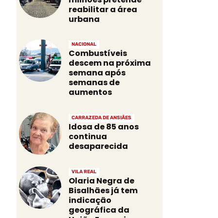
reabilitar a área
urbana
NACIONAL
Combustíveis
descem na próxima
semana após
semanas de
aumentos
CARRAZEDA DE ANSIÃES
Idosa de 85 anos
continua
desaparecida
VILA REAL
Olaria Negra de
Bisalhães já tem
indicação
geográfica da