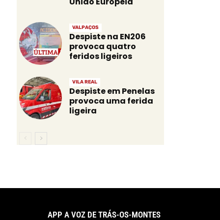
União Europeia
VALPAÇOS
Despiste na EN206
provoca quatro
feridos ligeiros
VILA REAL
Despiste em Penelas
provoca uma ferida
ligeira
APP A VOZ DE TRÁS-OS-MONTES