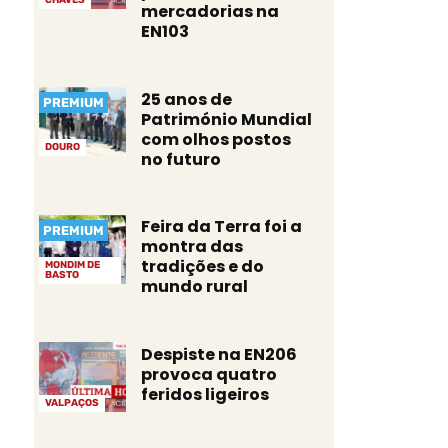
mercadorias na
EN103
25 anos de
PREMIUM
Património Mundial
com olhos postos
DOURO
no futuro
Feira da Terra foi a
PREMIUM
montra das
tradições e do
MONDIM DE
BASTO
mundo rural
Despiste na EN206
provoca quatro
feridos ligeiros
VALPAÇOS