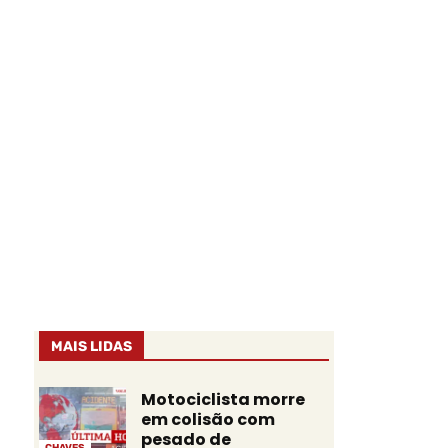
MAIS LIDAS
Motociclista morre
em colisão com
pesado de
CHAVES