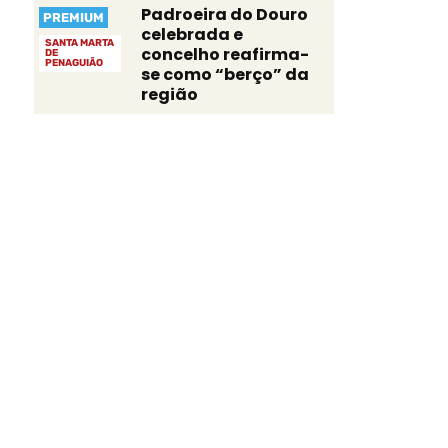
Padroeira do Douro
PREMIUM
celebrada e
SANTA MARTA
concelho reafirma-
DE
PENAGUIÃO
se como “berço” da
região