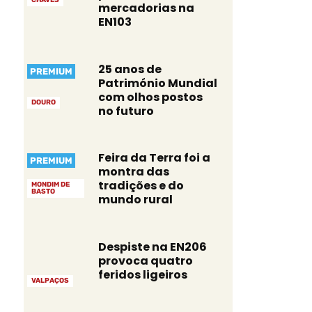
mercadorias na
EN103
25 anos de
PREMIUM
Património Mundial
com olhos postos
DOURO
no futuro
Feira da Terra foi a
PREMIUM
montra das
tradições e do
MONDIM DE
BASTO
mundo rural
Despiste na EN206
provoca quatro
feridos ligeiros
VALPAÇOS