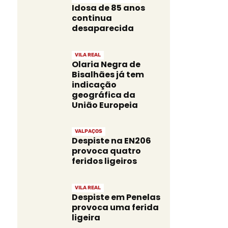
Idosa de 85 anos
continua
desaparecida
VILA REAL
Olaria Negra de
Bisalhães já tem
indicação
geográfica da
União Europeia
VALPAÇOS
Despiste na EN206
provoca quatro
feridos ligeiros
VILA REAL
Despiste em Penelas
provoca uma ferida
ligeira