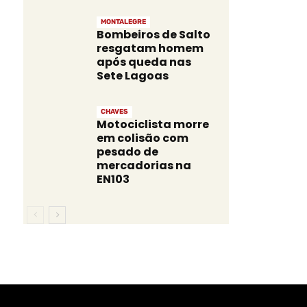
MONTALEGRE
Bombeiros de Salto
resgatam homem
após queda nas
Sete Lagoas
CHAVES
Motociclista morre
em colisão com
pesado de
mercadorias na
EN103