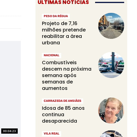
ÚLTIMAS NOTÍCIAS
PESO DA RÉGUA
Projeto de 7,16
milhões pretende
reabilitar a área
urbana
NACIONAL
Combustíveis
descem na próxima
semana após
semanas de
aumentos
CARRAZEDA DE ANSIÃES
Idosa de 85 anos
continua
desaparecida
00:04:23
VILA REAL