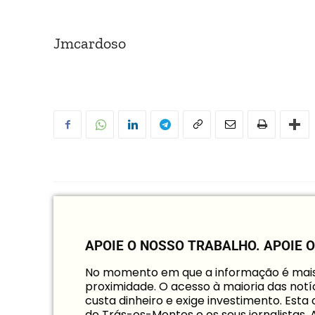
Jmcardoso
APOIE O NOSSO TRABALHO.
APOIE 
No momento em que a informação é mais i
proximidade. O acesso à maioria das notíc
custa dinheiro e exige investimento. Est
de Trás-os-Montes e os seus jornalistas.