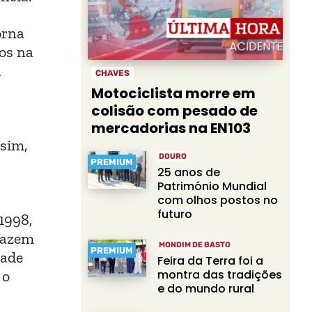
orna
os na
a
CHAVES
Motociclista morre em
colisão com pesado de
mercadorias na EN103
ssim,
DOURO
PREMIUM
25 anos de
Património Mundial
com olhos postos no
futuro
1998,
 fazem
MONDIM DE BASTO
PREMIUM
dade
Feira da Terra foi a
montra das tradições
 o
e do mundo rural