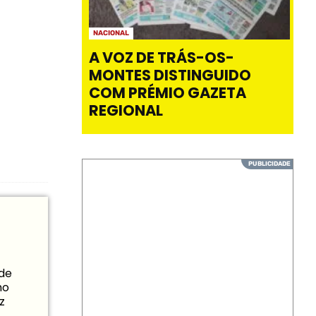
NACIONAL
A VOZ DE TRÁS-OS-
MONTES DISTINGUIDO
COM PRÉMIO GAZETA
REGIONAL
 de
mo
z