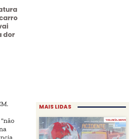
atura
carro
vai
a dor
EM.
MAIS LIDAS
 “não
 na
ncia.