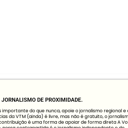
O JORNALISMO DE PROXIMIDADE.
mportante do que nunca, apoie o jornalismo regional e
ias da VTM (ainda) é livre, mas não é gratuito, o jornalis
a contribuição é uma forma de apoiar de forma direta A Vo
 A nossa contrapartida é o jornalismo independente e de