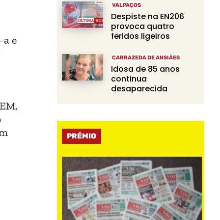
VALPAÇOS
Despiste na EN206
provoca quatro
feridos ligeiros
–a e
r
CARRAZEDA DE ANSIÃES
Idosa de 85 anos
continua
desaparecida
NEM,
o
um
PRÉMIO