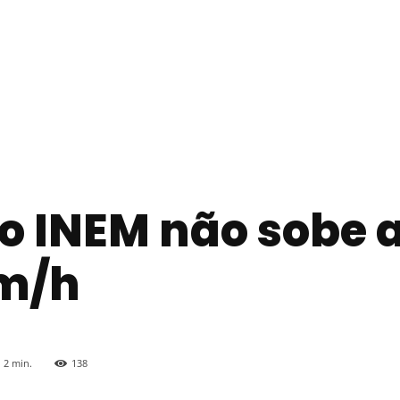
 INEM não sobe 
km/h
2
min.
138