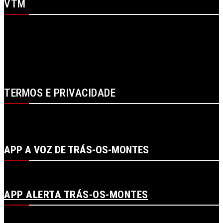
VTM
SOBRE NÓS
CONTACTOS
FICHA TÉCNICA
ESTATUTO EDITORIAL
PUBLICIDADE
LOJA
LOGIN
TERMOS E PRIVACIDADE
POLÍTICA DE PROTEÇÃO DE DADOS E DE PRIVACIDADE
TERMOS DE UTILIZADOR
TERMOS E CONDIÇÕES DA COMPRA
APP A VOZ DE TRÁS-OS-MONTES
APP ALERTA TRÁS-OS-MONTES