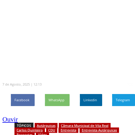
estar próximos das pessoas e
ouvir as suas necessidades”
A VTM vai entrevistar os candidatos à Câmara
Municipal de Vila Real. Carlos Quinteiro,
candidato da CDU, apresentou algumas das
suas propostas, destacando a necessidade de se
apostar no saneamento e na habitação.
7 de Agosto, 2025 | 12:13
122
Facebook
WhatsApp
Linkedin
Telegram
Ouvir
TÓPICOS
Autárquicas
Câmara Municipal de Vila Real
Carlos Quinteiro
CDU
Entrevista
Entrevista Autárquicas
Propostas
Vídeo