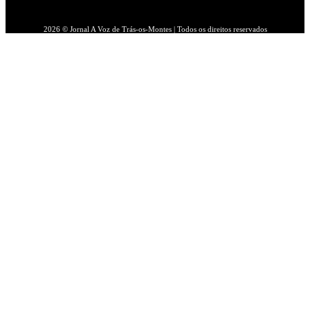
2026 © Jornal A Voz de Trás-os-Montes | Todos os direitos reservados