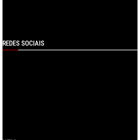
Alexandre Favaios | Presidente da Câmara Municipal de Vila Real
Grande entrevista – Alexandre Favaios
REDES SOCIAIS
Facebook
Instagram
Linkedin
RSS
Spotify
Telegram
X
WhatsApp
Youtube