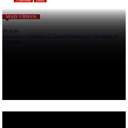
MAIS VÍDEOS
00:28:44
Sílvia Silva | Presidente da Câmara Municipal de Santa Marta de
Penaguião
Grande Entrevista – Sílvia Silva
02:27:51
Bola ao Centro
Bola ao Centro – Hugo Letra
00:41:12