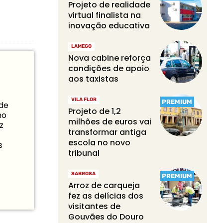
Projeto de realidade
virtual finalista na
inovação educativa
LAMEGO
Nova cabine reforça
condições de apoio
aos taxistas
VILA FLOR
PREMIUM
 de
Projeto de 1,2
mo
milhões de euros vai
z
transformar antiga
escola no novo
s
tribunal
SABROSA
PREMIUM
Arroz de carqueja
fez as delícias dos
visitantes de
Gouvães do Douro