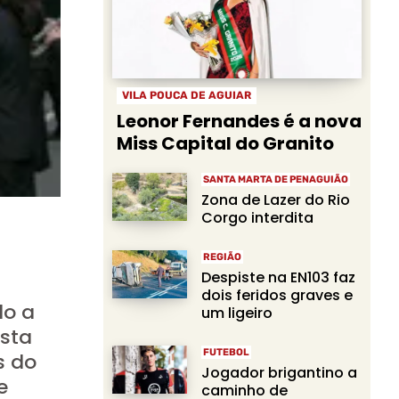
VILA POUCA DE AGUIAR
Leonor Fernandes é a nova
Miss Capital do Granito
SANTA MARTA DE PENAGUIÃO
Zona de Lazer do Rio
Corgo interdita
REGIÃO
Despiste na EN103 faz
dois feridos graves e
do a
um ligeiro
esta
FUTEBOL
s do
Jogador brigantino a
e
caminho de