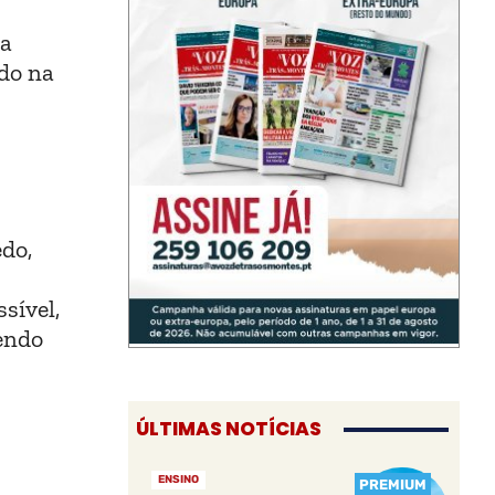
 a
do na
edo,
sível,
dendo
ÚLTIMAS NOTÍCIAS
ENSINO
PREMIUM