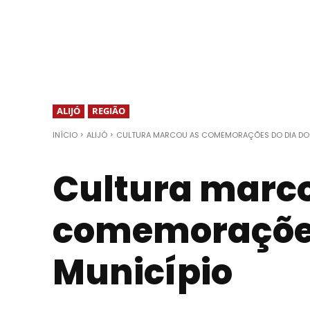
ALIJÓ
REGIÃO
INÍCIO
ALIJÓ
CULTURA MARCOU AS COMEMORAÇÕES DO DIA DO
Cultura marc
comemorações
Município