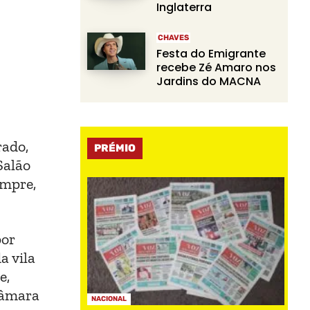
Inglaterra
CHAVES
Festa do Emigrante
recebe Zé Amaro nos
Jardins do MACNA
rado,
PRÉMIO
Salão
umpre,
por
a vila
e,
Câmara
NACIONAL