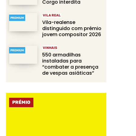
Corgo interdita
VILA REAL
PREMIUM
Vila-realense
distinguido com prémio
jovem compositor 2026
VINHAIS
PREMIUM
550 armadilhas
instaladas para
“combater a presença
de vespas asiáticas”
PRÉMIO