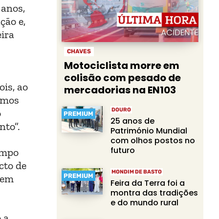
 anos,
ção e,
eira
CHAVES
Motociclista morre em
colisão com pesado de
ois, ao
mercadorias na EN103
emos
DOURO
o
PREMIUM
25 anos de
nto”.
Património Mundial
com olhos postos no
futuro
empo
cto de
MONDIM DE BASTO
PREMIUM
dem
Feira da Terra foi a
montra das tradições
e do mundo rural
 a