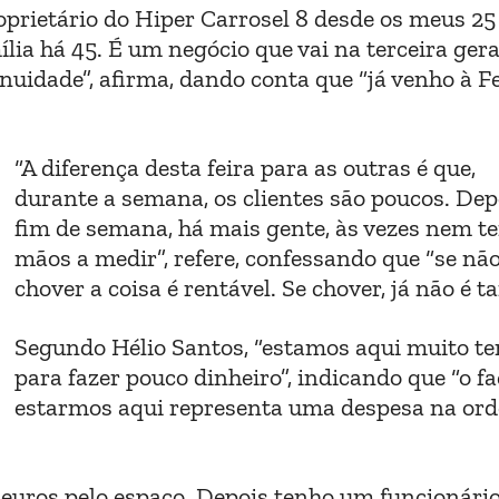
oprietário do Hiper Carrosel 8 desde os meus 25
ia há 45. É um negócio que vai na terceira gera
inuidade”, afirma, dando conta que “já venho à F
“A diferença desta feira para as outras é que,
durante a semana, os clientes são poucos. Dep
fim de semana, há mais gente, às vezes nem t
mãos a medir”, refere, confessando que “se nã
chover a coisa é rentável. Se chover, já não é ta
Segundo Hélio Santos, “estamos aqui muito t
para fazer pouco dinheiro”, indicando que “o fa
estarmos aqui representa uma despesa na or
 euros pelo espaço. Depois tenho um funcionário