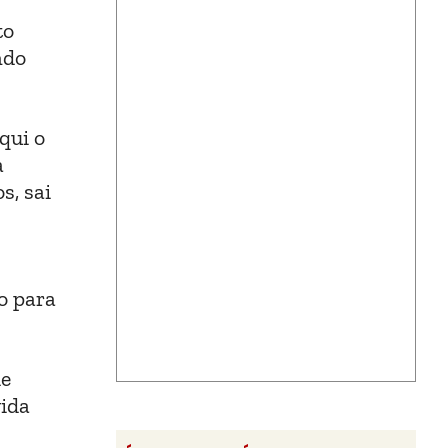
to
ndo
qui o
a
s, sai
o para
de
vida