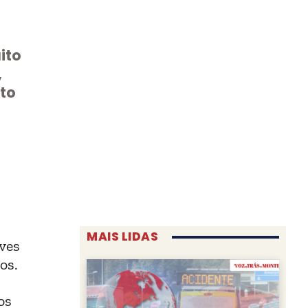
ito
,
ito
MAIS LIDAS
aves
os.
os