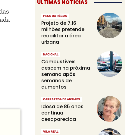
ÚLTIMAS NOTÍCIAS
 das
PESO DA RÉGUA
mada
Projeto de 7,16
milhões pretende
reabilitar a área
urbana
NACIONAL
Combustíveis
descem na próxima
semana após
semanas de
aumentos
CARRAZEDA DE ANSIÃES
Idosa de 85 anos
continua
desaparecida
VILA REAL