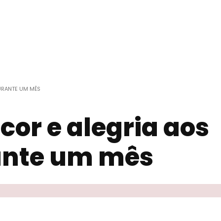
URANTE UM MÊS
cor e alegria aos
ante um mês