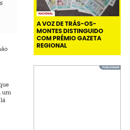
S
NACIONAL
A VOZ DE TRÁS-OS-
MONTES DISTINGUIDO
COM PRÉMIO GAZETA
REGIONAL
não
 que
m um
lá