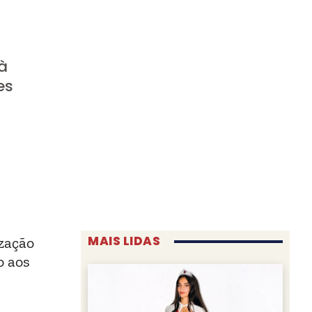
à
es
MAIS LIDAS
ização
o aos