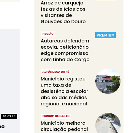
Arroz de carqueja
fez as delícias dos
visitantes de
Gouvães do Douro
REGIÃO
PREMIUM
Autarcas defendem
ecovia, peticionário
exige compromisso
com Linha do Corgo
ALFÂNDEGA DA FÉ
Município registou
uma taxa de
desistência escolar
abaixo das médias
regional e nacional
01:03:23
MONDIM DE BASTO
Município melhora
ho
circulação pedonal