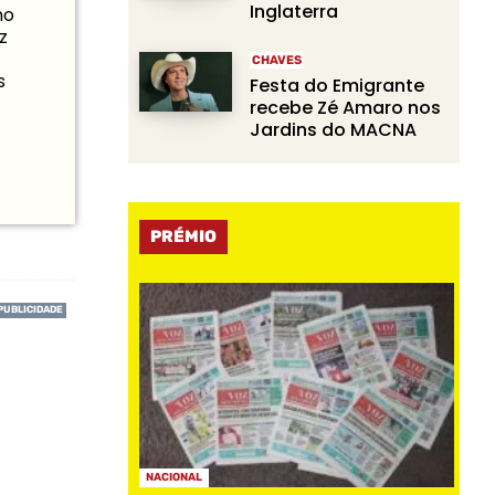
Inglaterra
mo
z
CHAVES
s
Festa do Emigrante
recebe Zé Amaro nos
Jardins do MACNA
PRÉMIO
NACIONAL