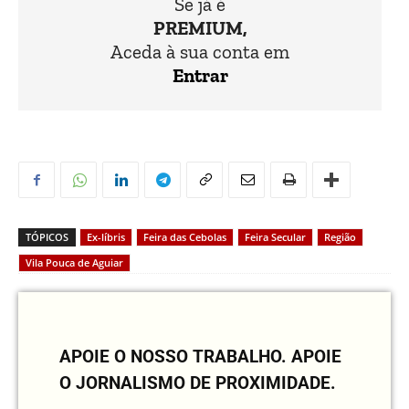
Se já é
PREMIUM,
Aceda à sua conta em
Entrar
TÓPICOS
Ex-líbris
Feira das Cebolas
Feira Secular
Região
Vila Pouca de Aguiar
APOIE O NOSSO TRABALHO.
APOIE
O JORNALISMO DE PROXIMIDADE.