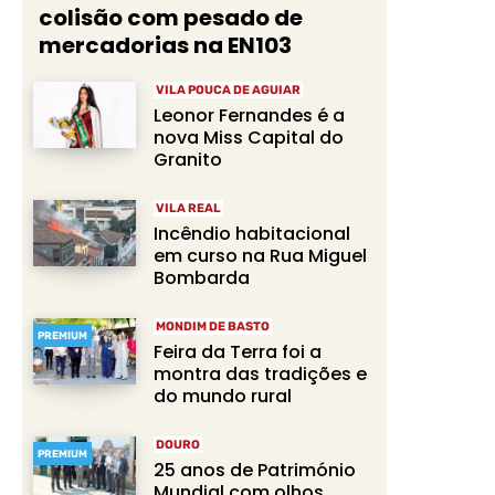
colisão com pesado de
mercadorias na EN103
VILA POUCA DE AGUIAR
Leonor Fernandes é a
nova Miss Capital do
Granito
VILA REAL
Incêndio habitacional
em curso na Rua Miguel
Bombarda
MONDIM DE BASTO
PREMIUM
Feira da Terra foi a
montra das tradições e
do mundo rural
DOURO
PREMIUM
25 anos de Património
Mundial com olhos