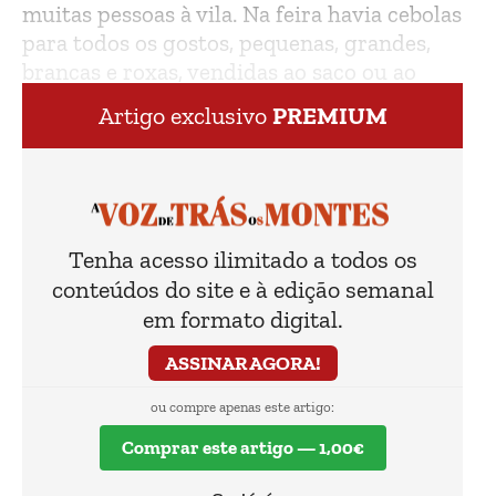
muitas pessoas à vila. Na feira havia cebolas
para todos os gostos, pequenas, grandes,
brancas e roxas, vendidas ao saco ou ao
cabo.
Artigo exclusivo
PREMIUM
Tenha acesso ilimitado a todos os
conteúdos do site e à edição semanal
em formato digital.
ASSINAR AGORA!
ou compre apenas este artigo:
Comprar este artigo — 1,00€