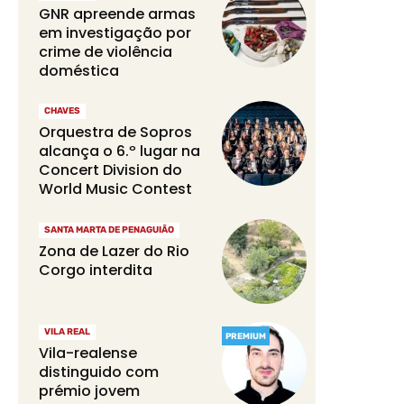
GNR apreende armas
em investigação por
crime de violência
doméstica
CHAVES
Orquestra de Sopros
alcança o 6.º lugar na
Concert Division do
World Music Contest
SANTA MARTA DE PENAGUIÃO
Zona de Lazer do Rio
Corgo interdita
VILA REAL
PREMIUM
Vila-realense
distinguido com
prémio jovem