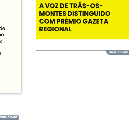
A VOZ DE TRÁS-OS-
MONTES DISTINGUIDO
COM PRÉMIO GAZETA
REGIONAL
 de
mo
z
s