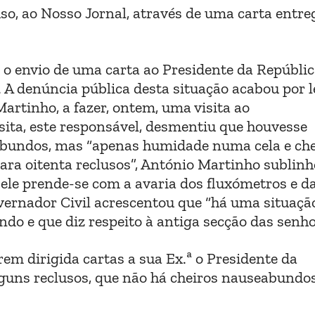
o, ao Nosso Jornal, através de uma carta entre
envio de uma carta ao Presidente da Repúblic
 A denúncia pública desta situação acabou por l
Martinho, a fazer, ontem, uma visita ao
sita, este responsável, desmentiu que houvesse
eabundos, mas “apenas humidade numa cela e che
para oitenta reclusos”, António Martinho sublin
 ele prende-se com a avaria dos fluxómetros e d
overnador Civil acrescentou que “há uma situaçã
do e que diz respeito à antiga secção das senho
em dirigida cartas a sua Ex.ª o Presidente da
lguns reclusos, que não há cheiros nauseabundos