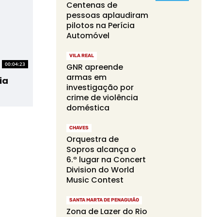
Centenas de
pessoas aplaudiram
pilotos na Perícia
Automóvel
VILA REAL
00:04:23
GNR apreende
armas em
ia
investigação por
crime de violência
doméstica
CHAVES
Orquestra de
Sopros alcança o
6.º lugar na Concert
Division do World
Music Contest
SANTA MARTA DE PENAGUIÃO
Zona de Lazer do Rio