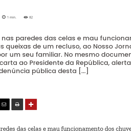
1
min.
82
s, nas paredes das celas e mau funcion
 queixas de um recluso, ao Nosso Jorna
por um seu familiar. No mesmo documen
arta ao Presidente da República, alert
 denúncia pública desta […]
paredes das celas e mau funcionamento dos chuv