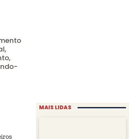
amento
l,
to,
ando-
MAIS LIDAS
eiros