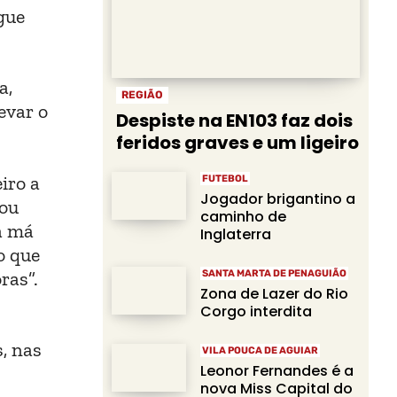
gue
a,
REGIÃO
evar o
Despiste na EN103 faz dois
feridos graves e um ligeiro
iro a
FUTEBOL
Jogador brigantino a
hou
caminho de
a má
Inglaterra
o que
ras”.
SANTA MARTA DE PENAGUIÃO
Zona de Lazer do Rio
Corgo interdita
, nas
VILA POUCA DE AGUIAR
Leonor Fernandes é a
nova Miss Capital do