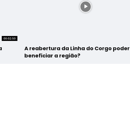
00:02:50
a
A reabertura da Linha do Corgo poder
beneficiar a região?