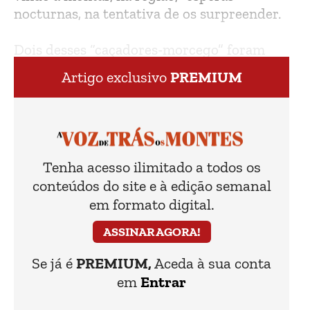
nocturnas, na tentativa de os surpreender.
Dois desses “caçadores-morcego” foram
detidos, em Sabroso (Vila Real), em Peso da
Artigo exclusivo
PREMIUM
Tenha acesso ilimitado a todos os
conteúdos do site e à edição semanal
em formato digital.
ASSINAR AGORA!
Se já é
PREMIUM,
Aceda à sua conta
em
Entrar