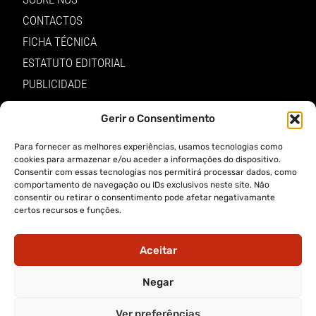
CONTACTOS
FICHA TÉCNICA
ESTATUTO EDITORIAL
PUBLICIDADE
LOJA
Gerir o Consentimento
LOGIN
Para fornecer as melhores experiências, usamos tecnologias como
TERMOS E PRIVACIDADE
cookies para armazenar e/ou aceder a informações do dispositivo.
Consentir com essas tecnologias nos permitirá processar dados, como
comportamento de navegação ou IDs exclusivos neste site. Não
POLÍTICA DE PROTEÇÃO DE DADOS E DE PRIVACIDADE
consentir ou retirar o consentimento pode afetar negativamante
certos recursos e funções.
TERMOS DE UTILIZADOR
TERMOS E CONDIÇÕES DA COMPRA
Aceitar
APP A VOZ DE TRÁS-OS-MONTES
Negar
Ver preferências