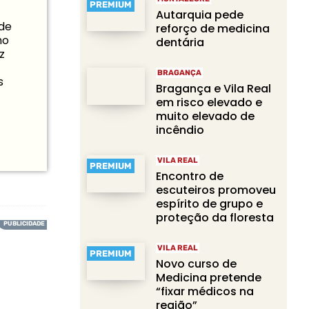
PREMIUM
Autarquia pede
 de
reforço de medicina
mo
dentária
z
BRAGANÇA
s
Bragança e Vila Real
em risco elevado e
muito elevado de
incêndio
VILA REAL
PREMIUM
Encontro de
escuteiros promoveu
espírito de grupo e
proteção da floresta
VILA REAL
PREMIUM
Novo curso de
Medicina pretende
“fixar médicos na
região”