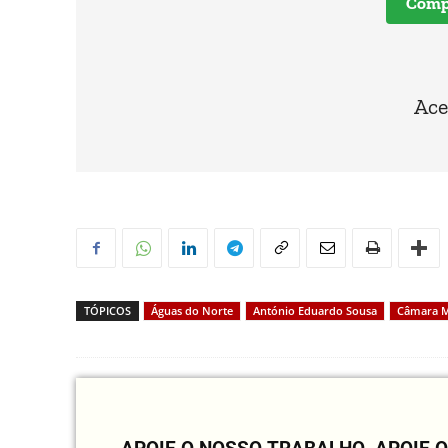
Compr
Ace
TÓPICOS
Águas do Norte
António Eduardo Sousa
Câmara M