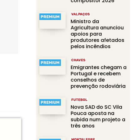
compositor 2026
VALPAÇOS
PREMIUM
Ministro da
Agricultura anunciou
apoios para
produtores afetados
pelos incêndios
CHAVES
PREMIUM
Emigrantes chegam a
Portugal e recebem
conselhos de
prevenção rodoviária
FUTEBOL
PREMIUM
Nova SAD do SC Vila
Pouca aposta na
subida num projeto a
três anos
MONTALEGRE