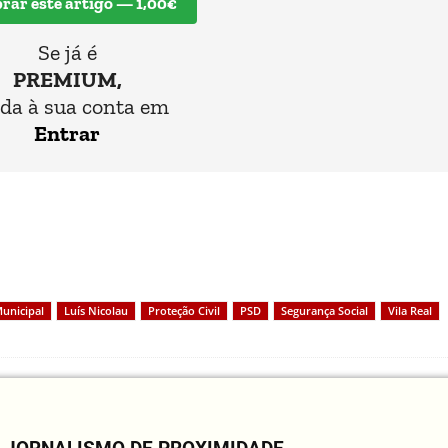
ar este artigo — 1,00€
Se já é
PREMIUM,
da à sua conta em
Entrar
unicipal
Luís Nicolau
Proteção Civil
PSD
Segurança Social
Vila Real