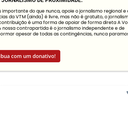
O JORNALISMO DE PROXIMIDADE.
mportante do que nunca, apoie o jornalismo regional e
ias da VTM (ainda) é livre, mas não é gratuito, o jornalis
a contribuição é uma forma de apoiar de forma direta A Vo
 A nossa contrapartida é o jornalismo independente e de
informar apesar de todas as contingências, nunca paramo
ibua com um donativo!