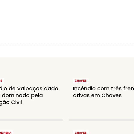
OS
CHAVES
dio de Valpaços dado
Incêndio com três fre
 dominado pela
ativas em Chaves
ção Civil
DE PENA
CHAVES