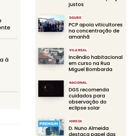
justos
DOURO
e
PCP apoia viticultores
ente
na concentração de
amanhã
VILA REAL
Incêndio habitacional
a à
em curso na Rua
Miguel Bombarda
NACIONAL
DGS recomenda
cuidados para
observação do
eclipse solar
IGREJA
PREMIUM
D. Nuno Almeida
destaca papel das