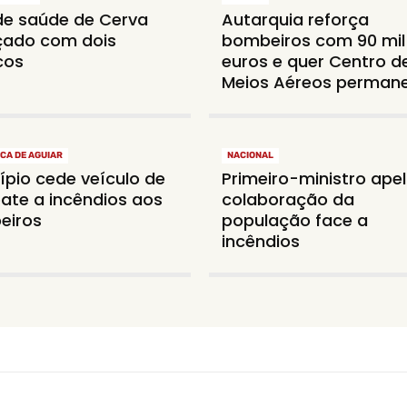
de saúde de Cerva
Autarquia reforça
çado com dois
bombeiros com 90 mil
cos
euros e quer Centro d
Meios Aéreos perman
CA DE AGUIAR
NACIONAL
ípio cede veículo de
Primeiro-ministro apel
te a incêndios aos
colaboração da
eiros
população face a
incêndios