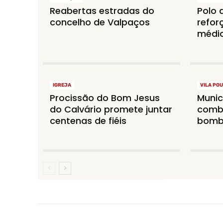
Reabertas estradas do
Polo 
concelho de Valpaços
refor
médi
IGREJA
VILA POU
Procissão do Bom Jesus
Munic
do Calvário promete juntar
comba
centenas de fiéis
bomb