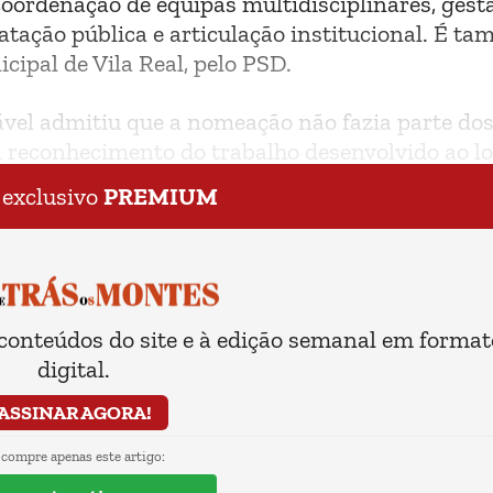
oordenação de equipas multidisciplinares, gest
atação pública e articulação institucional. É t
ipal de Vila Real, pelo PSD.
vel admitiu que a nomeação não fazia parte dos
 reconhecimento do trabalho desenvolvido ao l
 exclusivo
PREMIUM
 conteúdos do site e à edição semanal em format
digital.
ASSINAR AGORA!
 compre apenas este artigo: