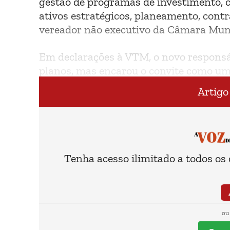
gestão de programas de investimento, c
ativos estratégicos, planeamento, contr
vereador não executivo da Câmara Munic
Em declarações à VTM, o novo responsá
planos, mas encarou o convite como um
da carreira.
Artigo
Tenha acesso ilimitado a todos os
ou