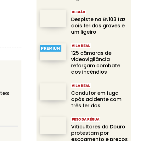
REGIÃO
Despiste na EN103 faz
dois feridos graves e
um ligeiro
VILA REAL
PREMIUM
125 câmaras de
videovigilância
reforçam combate
aos incêndios
VILA REAL
ntes
Condutor em fuga
após acidente com
três feridos
PESO DA RÉGUA
Viticultores do Douro
protestam por
escoamento e preços