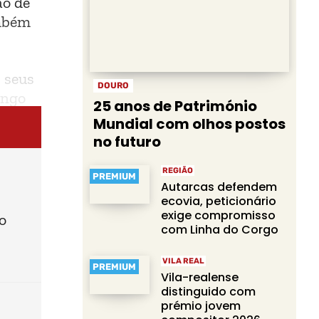
ão de
ambém
 seus
DOURO
ongo
25 anos de Património
Mundial com olhos postos
no futuro
REGIÃO
PREMIUM
Autarcas defendem
ecovia, peticionário
exige compromisso
o
com Linha do Corgo
VILA REAL
PREMIUM
Vila-realense
distinguido com
prémio jovem