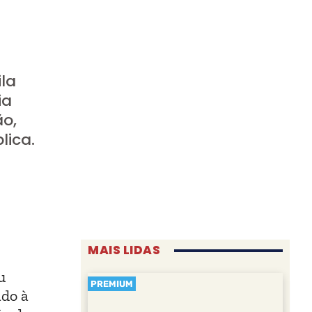
ila
ia
ão,
lica.
MAIS LIDAS
u
PREMIUM
ado à