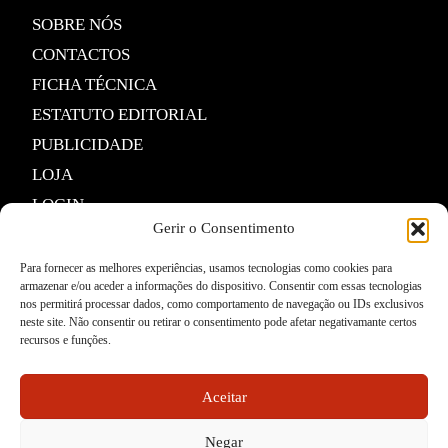
SOBRE NÓS
CONTACTOS
FICHA TÉCNICA
ESTATUTO EDITORIAL
PUBLICIDADE
LOJA
LOGIN
Gerir o Consentimento
TERMOS E PRIVACIDADE
Para fornecer as melhores experiências, usamos tecnologias como cookies para
armazenar e/ou aceder a informações do dispositivo. Consentir com essas tecnologias
POLÍTICA DE PROTEÇÃO DE DADOS E DE
nos permitirá processar dados, como comportamento de navegação ou IDs exclusivos
PRIVACIDADE
neste site. Não consentir ou retirar o consentimento pode afetar negativamante certos
recursos e funções.
TERMOS DE UTILIZADOR
TERMOS E CONDIÇÕES DA COMPRA
Aceitar
APP A VOZ DE TRÁS-OS-MONTES
Negar