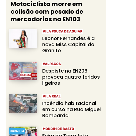
Motociclista morre em
colisão com pesado de
mercadorias na EN103
VILA POUCA DE AGUIAR
Leonor Fernandes é a
nova Miss Capital do
Granito
VALPAÇOS
Despiste na EN206
provoca quatro feridos
ligeiros
VILA REAL
Incêndio habitacional
em curso na Rua Miguel
Bombarda
MONDIM DE BASTO
PREMIUM
Feira da Terra foi a