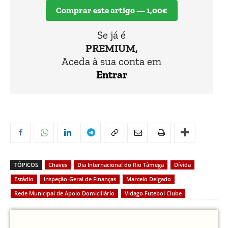
Comprar este artigo — 1,00€
Se já é
PREMIUM,
Aceda à sua conta em
Entrar
TÓPICOS
Chaves
Dia Internacional do Rio Tâmega
Dívida
Estádio
Inspeção-Geral de Finanças
Marcelo Delgado
Rede Municipal de Apoio Domiciliário
Vidago Futebol Clube