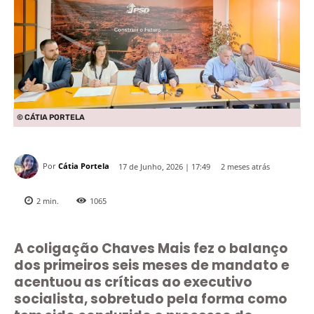
© CÁTIA PORTELA
Por
Cátia Portela
2 meses atrás
17 de Junho, 2026 | 17:49
2
min.
1065
A coligação Chaves Mais fez o balanço
dos primeiros seis meses de mandato e
acentuou as críticas ao executivo
socialista, sobretudo pela forma como