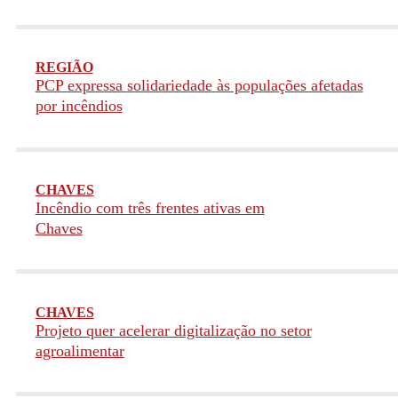
REGIÃO
PCP expressa solidariedade às populações afetadas
por incêndios
CHAVES
Incêndio com três frentes ativas em
Chaves
CHAVES
Projeto quer acelerar digitalização no setor
agroalimentar