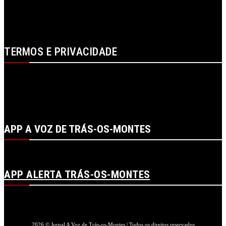
PUBLICIDADE
LOJA
LOGIN
TERMOS E PRIVACIDADE
POLÍTICA DE PROTEÇÃO DE DADOS E DE PRIVACIDADE
TERMOS DE UTILIZADOR
TERMOS E CONDIÇÕES DA COMPRA
APP A VOZ DE TRÁS-OS-MONTES
APP ALERTA TRÁS-OS-MONTES
2026 © Jornal A Voz de Trás-os-Montes | Todos os direitos reservados