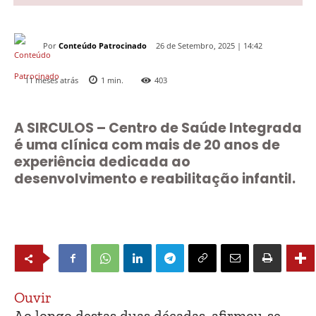
Por
Conteúdo Patrocinado
26 de Setembro, 2025 | 14:42
11 meses atrás
1
min.
403
A SIRCULOS – Centro de Saúde Integrada
é uma clínica com mais de 20 anos de
experiência dedicada ao
desenvolvimento e reabilitação infantil.
Ouvir
A
o longo destas duas décadas, afirmou-se