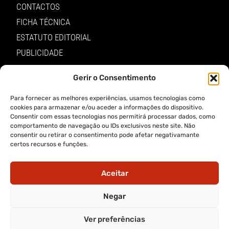
CONTACTOS
FICHA TÉCNICA
ESTATUTO EDITORIAL
PUBLICIDADE
LOJA
Gerir o Consentimento
LOGIN
Para fornecer as melhores experiências, usamos tecnologias como
TERMOS E PRIVACIDADE
cookies para armazenar e/ou aceder a informações do dispositivo.
Consentir com essas tecnologias nos permitirá processar dados, como
comportamento de navegação ou IDs exclusivos neste site. Não
POLÍTICA DE PROTEÇÃO DE DADOS E DE PRIVACIDADE
consentir ou retirar o consentimento pode afetar negativamante
certos recursos e funções.
TERMOS DE UTILIZADOR
TERMOS E CONDIÇÕES DA COMPRA
Aceitar
APP A VOZ DE TRÁS-OS-MONTES
Negar
Ver preferências
APP ALERTA TRÁS-OS-MONTES