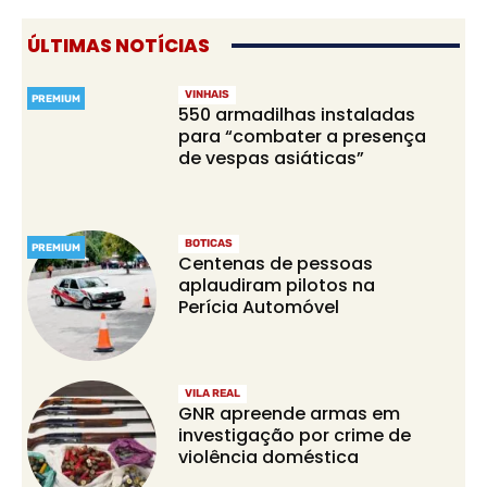
ÚLTIMAS NOTÍCIAS
VINHAIS
PREMIUM
550 armadilhas instaladas
para “combater a presença
de vespas asiáticas”
BOTICAS
PREMIUM
Centenas de pessoas
aplaudiram pilotos na
Perícia Automóvel
VILA REAL
GNR apreende armas em
investigação por crime de
violência doméstica