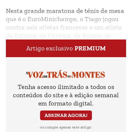
Nesta grande maratona de ténis de mesa
que é o EuroMinichamps, o Tiago jogou
contra seis atletas franceses e um atleta
da Estónia, da Ucrânia, da Rússia, de
Andorra, da Lituânia, dos Estados Unidos
Artigo exclusivo
PREMIUM
Tenha acesso ilimitado a todos os
conteúdos do site e à edição semanal
em formato digital.
ASSINAR AGORA!
ou compre apenas este artigo: