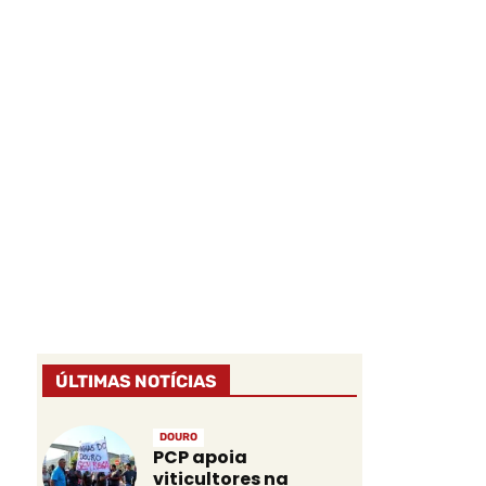
ÚLTIMAS NOTÍCIAS
DOURO
PCP apoia
viticultores na