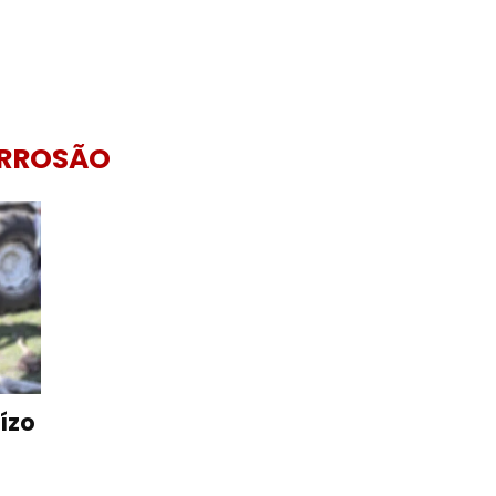
ARROSÃO
ízo