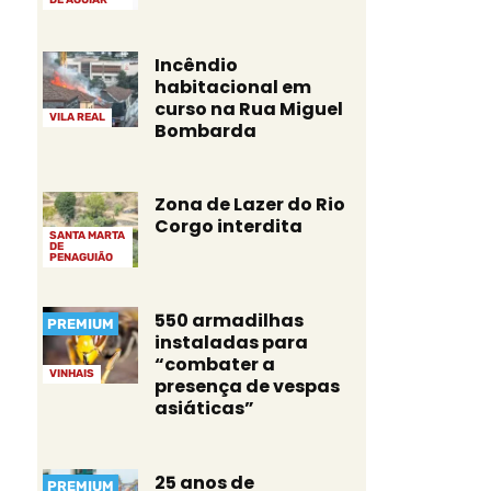
Incêndio
habitacional em
curso na Rua Miguel
VILA REAL
Bombarda
Zona de Lazer do Rio
Corgo interdita
SANTA MARTA
DE
PENAGUIÃO
550 armadilhas
PREMIUM
instaladas para
“combater a
VINHAIS
presença de vespas
asiáticas”
25 anos de
PREMIUM