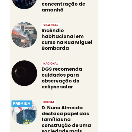
concentração de
amanhã
VILA REAL
Incêndio
habitacional em
curso na Rua Miguel
Bombarda
NACIONAL
DGS recomenda
cuidados para
observação do
eclipse solar
IGREJA
PREMIUM
D. Nuno Almeida
destaca papel das
famílias na
construção de uma
sociedade mais