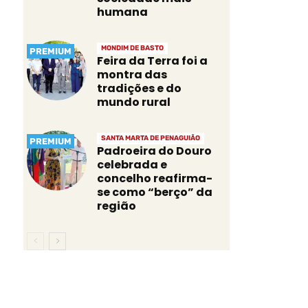
humana
MONDIM DE BASTO
PREMIUM
Feira da Terra foi a
montra das
tradições e do
mundo rural
SANTA MARTA DE PENAGUIÃO
PREMIUM
Padroeira do Douro
celebrada e
concelho reafirma-
se como “berço” da
região