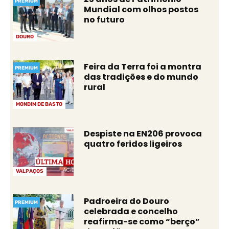
PREMIUM
Mundial com olhos postos
no futuro
DOURO
Feira da Terra foi a montra
PREMIUM
das tradições e do mundo
rural
MONDIM DE BASTO
Despiste na EN206 provoca
quatro feridos ligeiros
VALPAÇOS
Padroeira do Douro
PREMIUM
celebrada e concelho
reafirma-se como “berço”