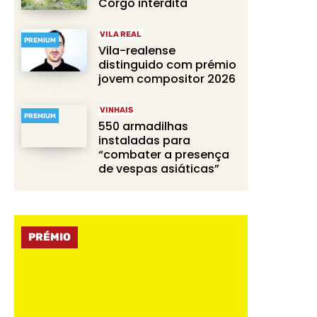
Corgo interdita
VILA REAL
PREMIUM
Vila-realense
distinguido com prémio
jovem compositor 2026
VINHAIS
PREMIUM
550 armadilhas
instaladas para
“combater a presença
de vespas asiáticas”
PRÉMIO