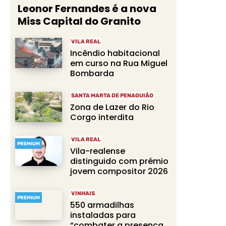
Leonor Fernandes é a nova
Miss Capital do Granito
VILA REAL
Incêndio habitacional
em curso na Rua Miguel
Bombarda
SANTA MARTA DE PENAGUIÃO
Zona de Lazer do Rio
Corgo interdita
VILA REAL
PREMIUM
Vila-realense
distinguido com prémio
jovem compositor 2026
VINHAIS
PREMIUM
550 armadilhas
instaladas para
“combater a presença