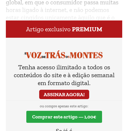
global, em que o consumidor passa muitas
horas ligado à internet, e não podemos
estar cingidos unicamente àquilo que é o
consumo territorial”.
Artigo exclusivo
PREMIUM
Tenha acesso ilimitado a todos os
conteúdos do site e à edição semanal
em formato digital.
ASSINAR AGORA!
ou compre apenas este artigo:
Comprar este artigo — 1,00€
Se já é