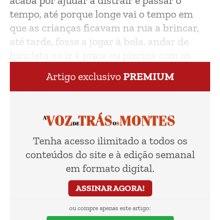
acaba por ajudar a distrair e passar o
tempo, até porque longe vai o tempo em
que as crianças ficavam na rua a brincar,
até tarde, fosse a jogar à bola, andar de
bicicleta ou ir à praia ou piscina com os
amigos.
Artigo exclusivo
PREMIUM
Tenha acesso ilimitado a todos os
conteúdos do site e à edição semanal
em formato digital.
ASSINAR AGORA!
ou compre apenas este artigo: