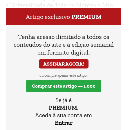
a Universidade de Trás-os-Montes e Alto
Douro e a Universidade de Lucerna.
Artigo exclusivo
PREMIUM
Tenha acesso ilimitado a todos os
conteúdos do site e à edição semanal
em formato digital.
ASSINAR AGORA!
ou compre apenas este artigo:
Comprar este artigo — 1,00€
Se já é
PREMIUM,
Aceda à sua conta em
Entrar